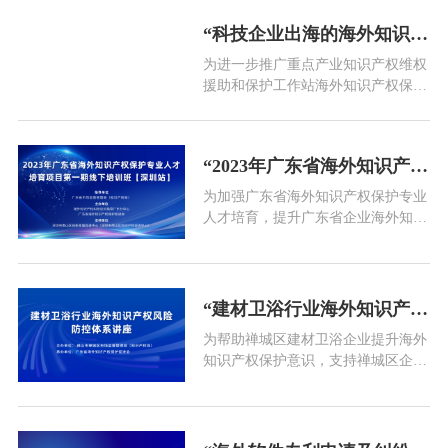
规管理体系，护航广州市制造业产品
“科技企业出海的海外知识产权风险防控及应对”培训线下活动通知
顺利出口，助力广州外向型企业高质
量发展，在广州市市场监督管理局
为进一步推广重点产业知识产权维权
（知识产权局）指导下，广东省海外
援助和保护工作站海外知识产权保护
知识产权保护促进会拟于2023年9月
服务，更好联系、服务站内企业，帮
22
助科技企业了解出海的海外知识产权
风险防控及应对相关知识，提升企业
“2023年广东省海外知识产权保护专业人才培育项目第一期线下培训班【深圳站】”活动通知
海外知识产权保护意识与能力，推动
广州海外知识产权维权援助工作做
为加强广东省海外知识产权保护专业
深、做实，助力广州外向型经济高质
人才培育，提升广东省企业海外知识
量发展，在广州市市场监督管理局
产权保护能力，推动广东省外向型企
（知识产
业高质量发展，增创广东开放型经济
新优势，在广东省市场监督管理局
（知识产权局）指导下，海外知识产
“建材卫浴行业海外知识产权风险防控体系讲座”线下活动通知
权纠纷应对指导广东分中心联合广东
为帮助禅城区建材卫浴企业提升海外
省海外知识产权保护促进会开展2023
知识产权保护意识，支持禅城区企业
年广东省海外知识产权保护专业人才
开展涉外知识产权风险防控体系建
培
设，助推禅城区外向型经济高质量发
展，佛山市禅城区市场监督管理局
（知识产权局）拟举办“建材卫浴行