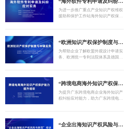
“海外软件专利申请及纠纷应对实务”线下活动通知
业海外知识产权风险防控体系讲
为进一步推广重点产业知识产权维权
座”活动，具体事项通知如下。 “1组
援助和保护工作站海外知识产权保护
织单位主办
服务，更好联系、服务站内企业，帮
助企业了解海外软件专利申请及纠纷
应对实务知识，提升企业海外知识产
权保护意识与能力，推动广州海外知
“欧洲知识产权保护制度与申请实务”培训活动通知
识产权维权援助工作做深、做实，助
为帮助企业了解欧盟外观设计申请实
力广州外向型经济高质量发展，在广
务、欧洲统一专利法院体系及德国法
州市市场监督管理局（知识产权局）
院体系，提升企业欧洲知识产权纠纷
应对能力，助力企业更好地发展海外
市场，海外知识产权纠纷应对指导广
东分中心将联合广东省海外知识产权
“跨境电商海外知识产权保护能力提升培训”线下活动通知
保护促进会举办“欧洲知识产权保护
为提升广东跨境电商企业海外知识产
制度与申请实务”培训活动，具体如
权纠纷应对能力，助力广东跨境电商
下。 “1组织单位主办单位
产业高质量发展，在广东省市场监督
管理局（知识产权局）的指导下，广
东省海外知识产权保护促进会拟举办
跨境电商海外知识产权保护能力提升
“企业出海知识产权风险与防范培训”线下活动通知
培训。培训通知如下： “1组织单位指