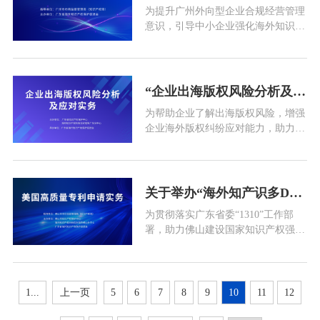
为提升广州外向型企业合规经营管理
导单位：广东省市场监督管理局（知
意识，引导中小企业强化海外知识产
识
权合规管理水平和风险防控能力，进
一步推广企业知识产权国际合规管理
体系，护航广州市制造业产品顺利出
口，助力广州外向型企业高质量发
“企业出海版权风险分析及应对实务”线下主题沙龙通知
展，在广州市市场监督管理局（知识
为帮助企业了解出海版权风险，增强
产权局）指导下，广东省海外知识产
企业海外版权纠纷应对能力，助力企
权保护促进会拟于2023年9月1日举办
业更好地“走出去”，广东省知识产权
保护中心、海外知识产权纠纷应对指
导广东分中心将联合广东省海外知识
产权保护促进会举办“企业出海版权
关于举办“海外知产识多D”第七期——“美国高质量专利申请实务”培训的通知
风险分析及应对实务”主题沙龙活
为贯彻落实广东省委“1310”工作部
动，现将有关事项通知如下： “1组织
署，助力佛山建设国家知识产权强市
单位主办单位：
建设示范城市，提升佛山企业海外知
识产权保护意识和纠纷应对能力，佛
山市知识产权保护中心、广东省海外
知识产权保护促进会现针对佛山企业
1...
上一页
5
6
7
8
9
10
11
12
对美国专利申请的相关培训需求，举
办“海外知产识多D”第七期——“美国