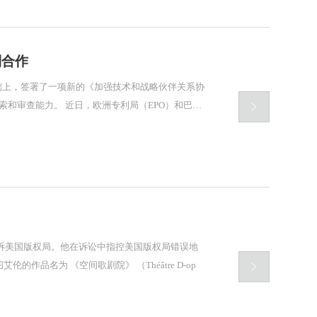
利合作

专利局（EPO）和巴西
拒而起诉美国版权局。他在诉讼中指控美国版权局错误地

品名为 《空间歌剧院》 （Théâtre D-op