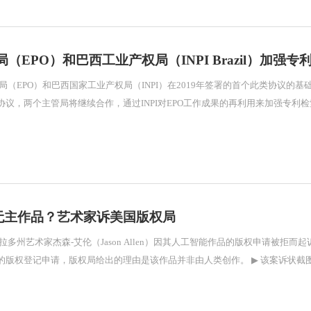
（EPO）和巴西工业产权局（INPI Brazil）加强专
两个主管局将继续合作，通过INPI对EPO工作成果的再利用来加强专利检索和审查能力。 近日，欧洲
=无主作品？艺术家诉美国版权局
拉多州艺术家杰森-艾伦（Jason Allen）因其人工智能作品的版权申请被
版权登记申请，版权局给出的理由是该作品并非由人类创作。 ▶ 该案诉状截图艾伦的作