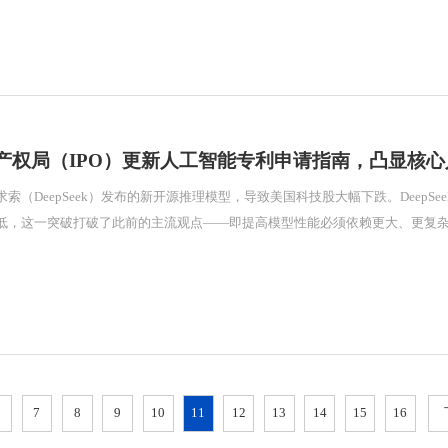
产权局（IPO）更新人工智能专利申请指南，凸显核
索（DeepSeek）发布的新开源推理模型，导致美国科技股大幅下跌。DeepSe
，这一突破打破了此前的主流观点——即提高模型性能必须依赖更大、更复杂的模型，以
地保护其A
6
7
8
9
10
11
12
13
14
15
16