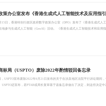
政策办公室发布《香港生成式人工智能技术及应用指
能（GenAI）活动。 《香港生成式人工智能技术和应用指引》（《指引》）由香港生成式人工智能研究及发
商标局（USPTO）废除2022年酌情驳回备忘录
28日，USPTO宣布废除2022年6月21日发布的关于在涉及地区法院平行诉讼期
。USPTO还宣布，若PTAB或局长复审基于该备忘录做出了决定，则这些决定中