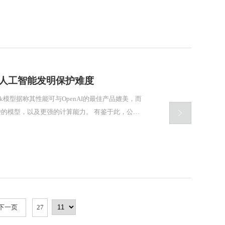
心人工智能发明保护难度
ek模型据称其性能可与OpenAI的最佳产品媲美，而

及更强的计算能力。 有鉴于此，公司
下一页
27