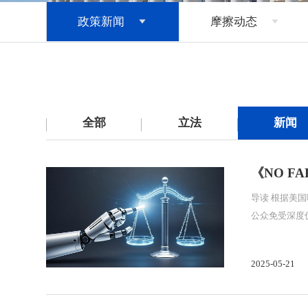
政策新闻
摩擦动态


全部
立法
新闻
《NO F
导读 根据美国
2025-05-21