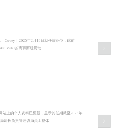
，此前

thi Vidal的离职而经历动
PTO网站上的个人资料已更新，显示其任期截至2025年

府大规模裁员背景下的一次重要调整。 USPTO的专利局局长负责管理该局员工整体