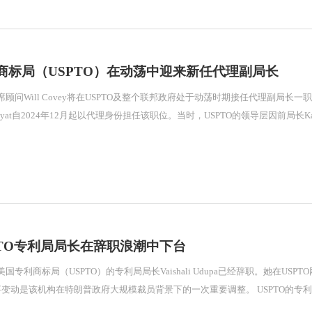
商标局（USPTO）在动荡中迎来新任代理副局长
ll Covey将在USPTO及整个联邦政府处于动荡时期接任代理副局长一职。 Covey于2025年2月19日就任该职位
del-Niyat自2024年12月起以代理身份担任该职位。当时，USPTO的领导层因前局长Ka
PTO专利局局长在辞职浪潮中下台
国专利商标局（USPTO）的专利局局长Vaishali Udupa已经辞职。她在US
2月。此次人事变动是该机构在特朗普政