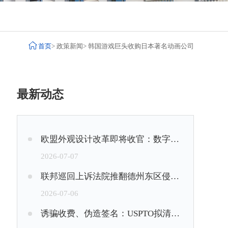

首页
>
政策新闻
>
韩国游戏巨头收购日本著名动画公司
最新动态
欧盟外观设计改革即将收官：数字设计保护将于2026年7月全面落地
2026-07-07
联邦巡回上诉法院推翻德州东区侵权与赔偿判决，维持驳回§101专利适格性JMOL动议
2026-07-06
诱骗收费、伪造签名：USPTO拟清理约1.05万件问题商标