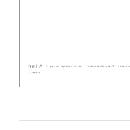
内容来源：https://asiaiplaw.com/section/news-analysis/korean-top-
business