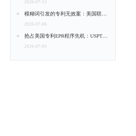
2026-07-13
模糊词引发的专利无效案：美国联邦巡回上诉法院判决“about”界限不清
2026-07-06
抢占美国专利EPR程序先机：USPTO允许专利权人在是否作出再审命令前提交“预裁定”意见
2026-07-03